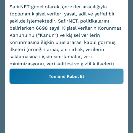
SafirNET genel olarak, çerezler aracılığıyla
toplanan kişisel verileri yasal, adil ve şeffaf bir
Tüm sözleşmelerimize aşağıdan
şekilde işlemektedir. SafirNET, politikalarını
belirlerken 6698 sayılı Kişisel Verilerin Korunması
ulaşabilirsiniz.
Kanunu'nu (“Kanun”) ve kişisel verilerin
korunmasına ilişkin uluslararası kabul görmüş
Ticari Elektronik İleti İzni
ilkeleri (örneğin amaçla sınırlılık, verilerin
saklamasına ilişkin sınırlamalar, veri
minimizasyonu, veri kalitesi ve gizlilik ilkeleri)
Ticari Elektronik İleti İzni
dikkate almaktadır.
Tümünü Kabul Et
İşbu muvafakatname ile
SafirNET
Detaylı bilgi için lütfen Yasal Mevzuat sayfamızı
Yazılım Bilişim ve Danışmanlık San. Tic.
ziyaret edin.
Ltd. Şti.
tarafından; doğrudan veya
dolaylı olarak pazarlama, promosyon,
reklam, satış, müşteri memnuniyeti
araştırmaları, anket çalışmaları, tanıtım,
kutlama, temenni, onay alma ve benzeri
amaçlarla elektronik posta, çağrı