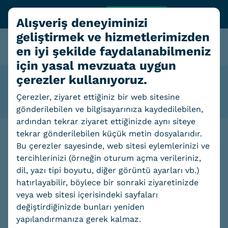
TL ₺
1$ = 47.59
0 (850) 446 0 223
Alışveriş deneyiminizi
geliştirmek ve hizmetlerimizden
en iyi şekilde faydalanabilmeniz
için yasal mevzuata uygun
çerezler kullanıyoruz.
Kişisel Verilerin Korunması ve GDPR Politikası
Çerezler, ziyaret ettiğiniz bir web sitesine
gönderilebilen ve bilgisayarınıza kaydedilebilen,
ardından tekrar ziyaret ettiğinizde aynı siteye
tekrar gönderilebilen küçük metin dosyalarıdır.
Bu çerezler sayesinde, web sitesi eylemlerinizi ve
tercihlerinizi (örneğin oturum açma verileriniz,
dil, yazı tipi boyutu, diğer görüntü ayarları vb.)
hatırlayabilir, böylece bir sonraki ziyaretinizde
veya web sitesi içerisindeki sayfaları
değiştirdiğinizde bunları yeniden
yapılandırmanıza gerek kalmaz.